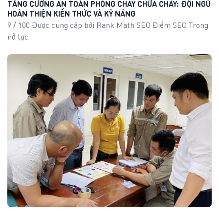
TĂNG CƯỜNG AN TOÀN PHÒNG CHÁY CHỮA CHÁY: ĐỘI NGŨ
HOÀN THIỆN KIẾN THỨC VÀ KỸ NĂNG
9 / 100 Được cung cấp bởi Rank Math SEO Điểm SEO Trong
nỗ lực